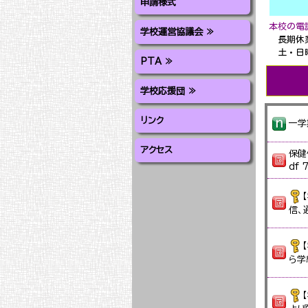
申請様式
本校の電
学校運営協議会 ≫
長期休
土・日曜
PTA ≫
学校応援団 ≫
リンク
アクセス
保健
df 
信、
ら学