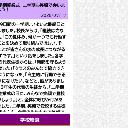
学期終業式 二学期も笑顔で会いま
ょう！
2026/
07/17
９日間の一学期、いよいよ最終日と
りました。校長からは、「継続は力な
」。「この夏休み、何か一つでも行動す
ことを決めて取り組んでほしい、そ
ことが皆さんの次の成長につながる
ずです。」という話をしました。各学
の代表生徒からは、「時間を守るよう
動した」「クラスのみんなで協力でき
ようになった」「自主的に行動できる
うになりたい」などと、話がありまし
。3年生の代表の生徒から、「二学期
始業式の日に、みんなで笑顔で登校
ましょう。」と、全体に呼びかけがあ
ました。二学期、笑顔で登校する生徒
皆さんを、全員の先生たちで笑顔で
迎えたいと思います。長い休みとな
学校給食
ますが、どうか健康と安全には留意