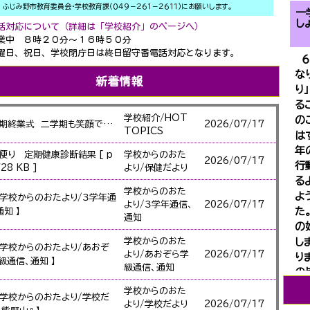
ふじみ野市教育委員会・学校教育課（０４９－２６１－２６１１)にお願いします。
一
し
話対応について（詳細は「学校紹介」のページへ）
業中 ８時２０分～１６時５０分
日、祝日、学校閉庁日は終日留守番電話対応となります。
６
な
新着情報
り
る
学校紹介/HOT
の
一学期終業式 二学期も笑顔で会いましょう！
2026/
07/17
TOPICS
は
年
便り 定期健康診断結果 [ p
学校からのおた
2026/
07/17
行
728 KB ]
より/保健だより
る
学校からのおた
よ
【学校からのおたより/３学年通
より/３学年通信、
2026/
07/17
た
通知 】
通知
の
学校からのおた
し
【学校からのおたより/あおぞ
より/あおぞら学
2026/
07/17
り
級通信、通知 】
級通信、通知
の
出
学校からのおた
【学校からのおたより/学校だ
り
より/学校だより
2026/
07/17