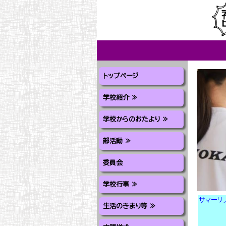
トップページ
学校紹介 ≫
学校からのおたより ≫
部活動 ≫
委員会
学校行事 ≫
サマーリ
生活のきまり等 ≫