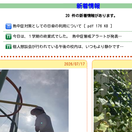
新着情報
20 件の新着情報があります。
熱中症対策としての日傘の利用について [ pdf 176 KB ]
今日は、１学期の終業式でした。 熱中症警戒アラートが発表されるほどの猛暑でしたが、子どもたちは始業前のわずかな時間も惜しむように、運動場で元気いっぱい遊んでいました。 あまりの暑さにホースで水をまいてやると、「気持ちいい！」と子どもたちが次々に集まってきました。 １学期最後の日も、林田っ子らしい笑顔と元気にあふれていました。 いよいよ明日から夏休み。 暑さに負けず、安全に気を付けて、夏ならではの楽しい思い出をたくさんつくってほしいと思います。
個人懇談会が行われている午後の校内は、いつもより静かです。 ふと見ると、４年生が理科で育てて観察しているヘチマが、２階のベランダを越えるほど大きく伸びていました。 この１学期、子どもたちもずいぶん成長しました。 ヘチマに負けず、夏休みもぐんぐん大きくなれ！
プールでの水泳学習も、今週で終わりです。 １年生は、水辺の安全学習で学んだ「ラッコ浮き（背浮き）」の練習をしていました。少し練習すると、力を抜いて落ち着き、いつまでも浮かんでいられる子どもがたくさんいました！ 特別支援学級では、プールでの水遊びを楽しみ、カヤックの体験にも挑戦しました。
2026/
07/17
３年生は、ろう者の方をゲストティーチャーにお招きし、聞こえない方の生活やコミュニケーションについて学びました。 身の回りにある「不自由」も、手話や文字、光による合図など、さまざまな工夫によって不自由ではなくなることを教えていただきました。 お話を通して、誰もが暮らしやすくなるために、自分たちにできることを考える貴重な時間となりました。
３年生が、盲導犬ユーザーの方をゲストティーチャーにお招きし、盲導犬の役割や生活の中での関わり方について学びました。 子どもたちは、盲導犬が安全に歩くための大切なパートナーであることや、仕事中の盲導犬にはむやみに声をかけたり触ったりしないことなどを教えていただきました。 お話を聞きながら、盲導犬だけでなく、目の不自由な方への正しい理解や、自分たちにできることについて考える貴重な時間となりました。
２年生は生活科で育てている夏野菜を使って、家庭科室でピザづくりをしました。 餃子の皮を生地にして、収穫した野菜をのせ、こんがり焼き上げます。 自分たちで育てた野菜の味は、やっぱり特別です。 できあがったピザをほおばる子どもたちの顔は、にこにこ。 育てる楽しさ、作る楽しさ、食べる楽しさを味わう、すてきな時間になりました。
道徳教育地域支援委託事業に係る全県域の公開授業が本校で行われました。 ５年生の道徳科では、「規則の尊重」をテーマに、きまりは何のためにあるのか、そしてみんなが気持ちよく生活するために大切なことは何かを考えました。 授業では、自分の考えをしっかりもち、友達の意見にも耳を傾けながら、よりよい集団生活について真剣に考える姿が見られました。 たくさんの先生方に見守られる中、少し緊張しながらも、子どもたちはよく頑張っていました。 ご参観いただいた先生方にとっても、道徳の授業づくりについて考える貴重な機会となりました。
登校中、田んぼでオタマジャクシを見つけて立ち止まる子どもたちがいました。 手が届かないところにいたので、そっとすくって手のひらにのせてあげると、「エサは何やったらええん？」と興味津々。 小さな命との出会いに、子どもたちの目がきらきらしていました。 身近な自然に心を動かす、子どもらしいすてきな一場面でした。
今日は七夕です。 今夜の天気予報は曇り空。 織姫と彦星は、無事に会えるでしょうか？ 各学年の教室前には、子どもたちの願い事が書かれた短冊が飾られています。 七夕には、もともと技芸や学問の上達を願う意味もあるそうです。 短冊には、勉強や習い事の上達、将来の夢、家族や友だちの幸せを願う言葉など、子どもたちらしい思いが並んでいました。 子どもたち一人ひとりの願いが、空の向こうまで届きますように。
熱中症特別警戒アラートの発表時の対応について [ pdf 123 KB