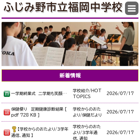
新着情報
学校紹介/HOT
一学期終業式 二学期も笑顔で会いましょう！
2026/
07/17
TOPICS
保健便り 定期健康診断結果 [
学校からのおた
2026/
07/17
pdf 728 KB ]
より/保健だより
学校からのおた
【学校からのおたより/３学年
より/３学年通
2026/
07/17
通信、通知 】
信、通知