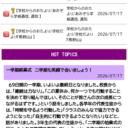
学校からのおた
【学校からのおたより/あおぞ
より/あおぞら学
2026/
07/17
ら学級通信、通知 】
級通信、通知
学校からのおた
【学校からのおたより/学校だ
より/学校だより
2026/
07/17
より『熊野山』 】
『熊野山』
HOT TOPICS
一学期終業式 二学期も笑顔で会いましょう！
2026/
07/17
６９日間の一学期、いよいよ最終日となりました。校長から
は、「継続は力なり」。「この夏休み、何か一つでも行動すること
を決めて取り組んでほしい、そのことが皆さんの次の成長につ
ながるはずです。」という話をしました。各学年の代表生徒から
は、「時間を守るよう行動した」「クラスのみんなで協力できる
ようになった」「自主的に行動できるようになりたい」などと、
話がありました。3年生の代表の生徒から、「二学期の始業式の