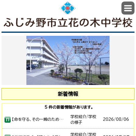
新着情報
5 件の新着情報があります。
学校紹介/学校
【命を守る、その一瞬のために】東入間消防署のみなさまをお招きし、AED研修を行いました
2026/
08/06
の様子
学校紹介/学校