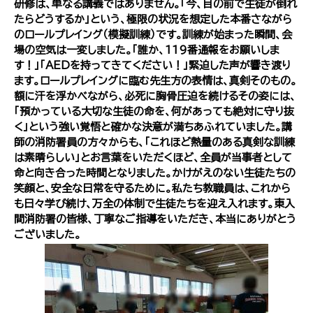
研修は、単なる講義ではありません。「今、目の前で生徒が倒れ
たらどうするか」という、極限の状況を想定した本番さながら
のロールプレイング（模擬訓練）です。訓練が始まった瞬間、会
場の空気は一変しました。「誰か、119番通報をお願いしま
す！」「AEDを持ってきてください！」緊迫した声が響き渡り
ます。ロールプレイングに臨む先生方の表情は、真剣そのもの。
額に汗を浮かべながら、必死に胸骨圧迫を続けるその姿には、
「預かっている大切な生徒の命を、何があっても絶対に守り抜
く」という強い覚悟と確かな決意が満ちあふれていました。講
師の消防署員の方々からも、「これほど熱量のある真剣な訓練
は素晴らしい」とお言葉をいただくほど、全員が当事者として
命と向き合った時間となりました。かけがえのない生徒たちの
笑顔と、安全な日常を守るために。私たち教職員は、これから
も日々学び続け、万全の体制で生徒たちを迎え入れます。東入
間消防署の皆様、丁寧なご指導をいただき、本当にありがとう
ございました。