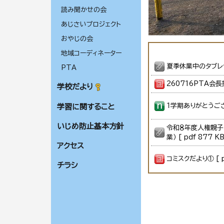
読み聞かせの会
あじさいプロジェクト
おやじの会
地域コーディネーター
夏季休業中のタブレット
PTA
260716PTA会長挨拶
学校だより
１学期ありがとうご
学習に関すること
いじめ防止基本方針
令和８年度人権親子
業） [ pdf 877 KB
アクセス
コミスクだより① [ pd
チラシ
【学校だより 】
⭐︎６月の活動報告