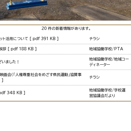
20 件の新着情報があります。
活用について [ pdf 391 KB ]
チラシ
 [ pdf 188 KB ]
地域協働学校/PTA
地域協働学校/地域コー
ざいました！
ディネーター
映画会（「人権尊重社会をめざす県民運動」協賛事
チラシ
 ]
地域協働学校/学校運
f 348 KB ]
営協議会だより
学校だより
地域協働学校/地域コー
ディネーター