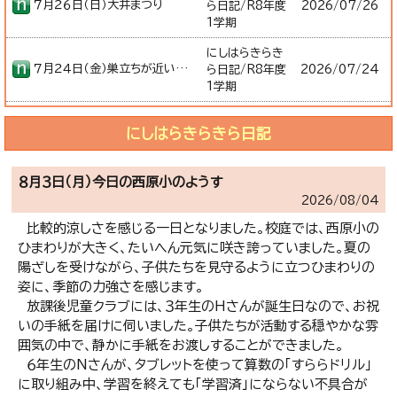
７月２６日（日）大井まつり
ら日記/R8年度
2026/
07/26
1学期
にしはらきらき
７月２４日（金）巣立ちが近いヒナ・サマースクール第２日目
ら日記/R8年度
2026/
07/24
1学期
にしはらきらきら日記
８月３日（月）今日の西原小のようす
2026/
08/04
比較的涼しさを感じる一日となりました。校庭では、西原小の
ひまわりが大きく、たいへん元気に咲き誇っていました。夏の
陽ざしを受けながら、子供たちを見守るように立つひまわりの
姿に、季節の力強さを感じます。
放課後児童クラブには、３年生のHさんが誕生日なので、お祝
いの手紙を届けに伺いました。子供たちが活動する穏やかな雰
囲気の中で、静かに手紙をお渡しすることができました。
６年生のNさんが、タブレットを使って算数の「すららドリル」
に取り組み中、学習を終えても「学習済」にならない不具合が