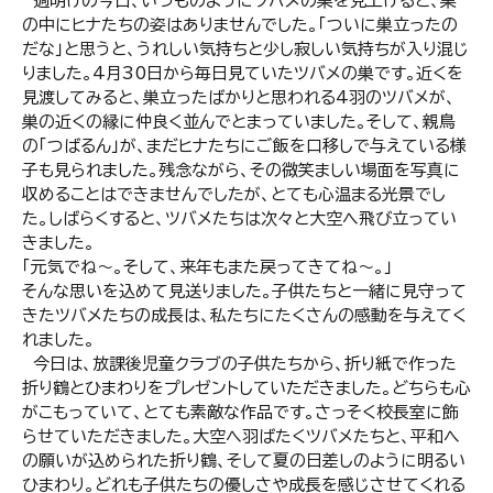
週明けの今日、いつものようにツバメの巣を見上げると、巣
の中にヒナたちの姿はありませんでした。「ついに巣立ったの
だな」と思うと、うれしい気持ちと少し寂しい気持ちが入り混じ
りました。4月30日から毎日見ていたツバメの巣です。近くを
見渡してみると、巣立ったばかりと思われる4羽のツバメが、
巣の近くの縁に仲良く並んでとまっていました。そして、親鳥
の「つばるん」が、まだヒナたちにご飯を口移しで与えている様
子も見られました。残念ながら、その微笑ましい場面を写真に
収めることはできませんでしたが、とても心温まる光景でし
た。しばらくすると、ツバメたちは次々と大空へ飛び立ってい
きました。
「元気でね～。そして、来年もまた戻ってきてね～。」
そんな思いを込めて見送りました。子供たちと一緒に見守って
きたツバメたちの成長は、私たちにたくさんの感動を与えてく
れました。
今日は、放課後児童クラブの子供たちから、折り紙で作った
折り鶴とひまわりをプレゼントしていただきました。どちらも心
がこもっていて、とても素敵な作品です。さっそく校長室に飾
らせていただきました。大空へ羽ばたくツバメたちと、平和へ
の願いが込められた折り鶴、そして夏の日差しのように明るい
ひまわり。どれも子供たちの優しさや成長を感じさせてくれる