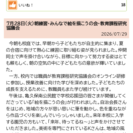
いいね！
18
７月２８日（火）朝練習・みんなで絵を描こうの会・教育課程研究
協議会
2026/
07/29
今朝も校庭では、早朝から子どもたちが自主的に集まり、夏
の合宿に向けて熱心に練習に取り組む姿が見られました。仲間
同士で声を掛け合いながら、目標に向かって努力する姿はとて
も頼もしく、朝の空気の中に子どもたちの意欲が輝いていまし
た。
一方、校内では職員が教育課程研究協議会のオンライン研修
に参加し、授業改善に向けた学びを深めました。子どもたちの
成長を支えるために、教職員もまた学び続けています。
午後は、亀久保南公民館で学校応援団の皆さまが開催してく
ださっている「絵を描こうの会」が行われました。自治会長さん
をはじめ、地域の方々が思い思いに筆を動かし、色を重ねなが
ら作品づくりを楽しんでいらっしゃいました。来年本校に入学
する園児の方もいて、「来年、待ってるね～」と声をかけさせて
いただきました。美術を専門にされているKさんは、地域の風