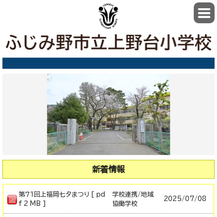
新着情報
第７１回上福岡七夕まつり [ pd
学校連携/地域
2025/
07/08
f 2 MB ]
協働学校