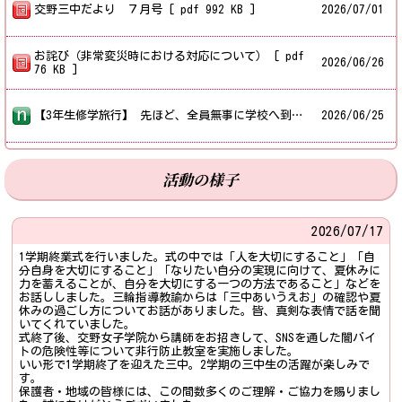
交野三中だより ７月号 [ pdf 992 KB ]
2026/
07/01
お詫び（非常変災時における対応について） [ pdf
2026/
06/26
76 KB ]
【3年生修学旅行】 先ほど、全員無事に学校へ到着しました。 少し疲れた様子も見られますが、この3日間で多くのことを学び、仲間と協力して活動する中で団結力を深めることができました。3年生の素敵な姿をたくさん見ることができました。 修学旅行中は、保護者の皆様のご理解とご協力をいただき、ありがとうございました。ご家庭でもぜひ土産話を聞いていただければと思います。 3日間ありがとうございました。
2026/
06/25
活動の様子
2026/
07/17
1学期終業式を行いました。式の中では「人を大切にすること」「自
分自身を大切にすること」「なりたい自分の実現に向けて、夏休みに
力を蓄えることが、自分を大切にする一つの方法であること」などを
お話ししました。三輪指導教諭からは「三中あいうえお」の確認や夏
休みの過ごし方についてお話がありました。皆、真剣な表情で話を聞
いてくれていました。
式終了後、交野女子学院から講師をお招きして、SNSを通した闇バイ
トの危険性等について非行防止教室を実施しました。
いい形で1学期終了を迎えた三中。2学期の三中生の活躍が楽しみで
す。
保護者・地域の皆様には、この間数多くのご理解・ご協力を賜りまし