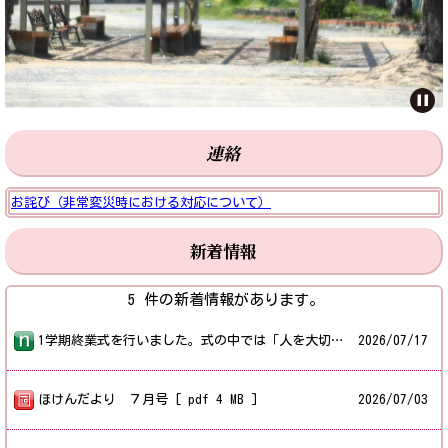
連絡
お詫び（非常変災時における対応について）
新着情報
5 件の新着情報があります。
1学期終業式を行いました。式の中では「人を大切にすること」「自分自身を大切にすること」「なりたい自分の実現に向けて、夏休みに力を蓄えることが、自分を大切にする一つの方法であること」などをお話ししました。三輪指導教諭からは「三中あいうえお」の確認や夏休みの過ごし方についてお話がありました。皆、真剣な表情で話を聞いてくれていました。 式終了後、交野女子学院から講師をお招きして、SNSを通した闇バイトの危険性等について非行防止教室を実施しました。 いい形で1学期終了を迎えた三中。2学期の三中生の活躍が楽しみです。 保護者・地域の皆様には、この間数多くのご理解・ご協力を賜りました。誠にありがとうございました。
2026/
07/17
ほけんだより ７月号 [ pdf 4 MB ]
2026/
07/03