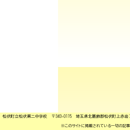
今日の給食メニューは、麦ご飯
ースセレクト（みかんｏｒりんご
ったです。ごちそうさまでした。
帰りの会で一日を振り返ります
松伏町立松伏第二中学校 〒343-0115 埼玉県北葛飾郡松伏町上赤岩７１１
※このサイトに掲載されている一切の記事