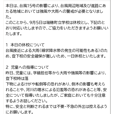
本日は、台風１５号の影響により、台風周辺地域及び進路にあ
たる地域においては強風や大雨への警戒が必要となりまし
た。
このことから、９月５日は瑞穂町立学校は休校とし、下記のと
おり対応いたしますので、ご協力をいただきますようお願いい
たします。
１ 本日の休校について
台風接近による大雨（線状降水帯の発生の可能性もある）のた
め、登下校の安全確保が難しいため、一日休校といたします。
２ 児童への指導について
昨日、児童には、学級担任等から大雨や強風等の影響により、
登下校時は落
下物によるけがや転倒等の恐れがあり、倒木の影響も考えら
れることや、河川の増水による氾濫等の恐れがあること等、安
全について指導いたしましたが、ご家庭においても十分注意
するようお話しください。
特に、安全と判断されるまでは不要・不急の外出は控えるよう
にお願いします。