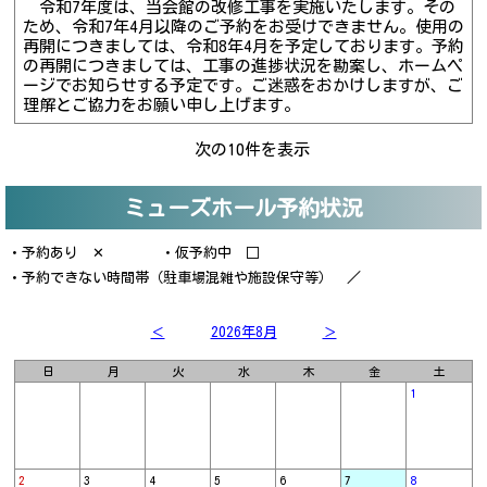
令和7年度は、当会館の改修工事を実施いたします。その
ため、令和7年4月以降のご予約をお受けできません。使用の
再開につきましては、令和8年4月を予定しております。予約
の再開につきましては、工事の進捗状況を勘案し、ホームペ
ージでお知らせする予定です。ご迷惑をおかけしますが、ご
理解とご協力をお願い申し上げます。
次の10件を表示
ミューズホール予約状況
・予約あり ✕ ・仮予約中 □
・予約できない時間帯（駐車場混雑や施設保守等） ／
＜
2026年8月
＞
日
月
火
水
木
金
土
1
2
3
4
5
6
7
8