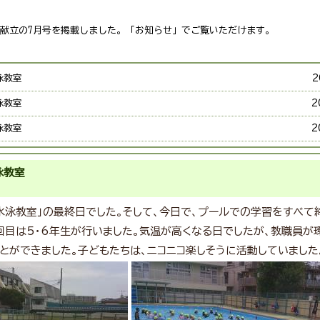
献立の7月号を掲載しました。「お知らせ」でご覧いただけます。
泳教室
2
泳教室
2
泳教室
2
泳教室
2
泳教室
2
2
水泳教室」の最終日でした。そして、今日で、プールでの学習をすべて
宿題と勉強道具を持って学校の図書館へ行こう！
2
回目は5・6年生が行いました。気温が高くなる日でしたが、教職員が
とができました。子どもたちは、ニコニコ楽しそうに活動していました
泳教室
2
泳教室
2
音楽コンクール
2