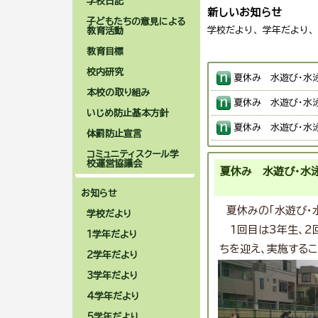
学校日記
新しいお知らせ
子どもたちの意見による
学校だより、学年だより、
教育活動
教育目標
校内研究
夏休み 水遊び・水
本校の取り組み
夏休み 水遊び・水
いじめ防止基本方針
夏休み 水遊び・水
体罰防止宣言
夏休み 水遊び・水
コミュニティスクール学
校運営協議会
夏休み 水遊び・水
夏休み 算数の森
お知らせ
夏休み 学習教室
夏休みの「水遊び・
学校だより
夏休み iPadと
1回目は3年生、2
1学年だより
ちを迎え、実施するこ
夏休み 水遊び・水
2学年だより
3学年だより
夏休み 水遊び・水
4学年だより
6年生 TBSこども
5学年だより