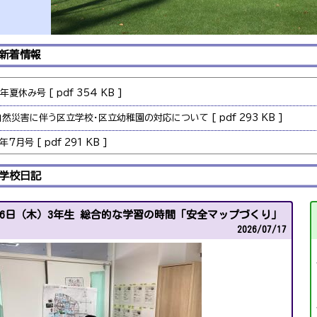
新着情報
年夏休み号 [ pdf 354 KB ]
自然災害に伴う区立学校・区立幼稚園の対応について [ pdf 293 KB ]
年7月号 [ pdf 291 KB ]
年夏休み号 [ pdf 317 KB ]
学校日記
年７月号 [ pdf 346 KB ]
16日（木）3年生 総合的な学習の時間「安全マップづくり」
年６月号 [ pdf 348 KB ]
2026/
07/17
年夏休み号 [ pdf 486 KB ]
年6月号 [ pdf 280 KB ]
年夏休み号 [ pdf 524 KB ]
年7月号 [ pdf 366 KB ]