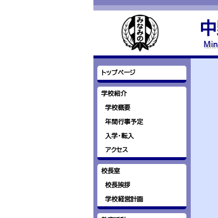
中
トップページ
学校紹介
学校概要
年間行事予定
入学・転入
アクセス
校長室
校長挨拶
学校経営計画