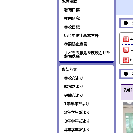
教育活動
教育目標
校内研究
● 
学校日記
いじめ防止基本方針
４
体罰防止宣言
子どもの意見を反映させた
教育活動
6
お知らせ
２
● 
学校だより
４
給食だより
7月
４
保健だより
6
１年学年だより
6
２年学年だより
３年学年だより
5
４年学年だより
5