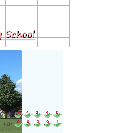
セス数：
本日：