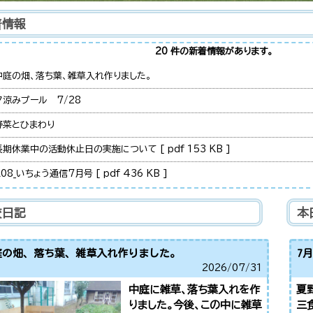
着情報
20 件の新着情報があります。
中庭の畑、落ち葉、雑草入れ作りました。
夕涼みプール 7/28
野菜とひまわり
長期休業中の活動休止日の実施について [ pdf 153 KB ]
08_いちょう通信7月号 [ pdf 436 KB ]
夏休み前朝会
校日記
本
着衣泳5年 7/16
夏休みプール
庭の畑、落ち葉、雑草入れ作りました。
7月
2026/
07/31
7月17日(金）
中庭に雑草、落ち葉入れを作
夏
3年生 ジャガイモ掘り
りました。今後、この中に雑草
三