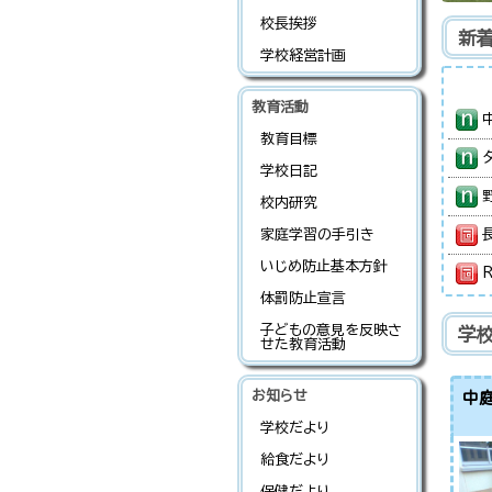
校長挨拶
新
学校経営計画
教育活動
教育目標
学校日記
校内研究
家庭学習の手引き
いじめ防止基本方針
R
体罰防止宣言
子どもの意見を反映さ
学
せた教育活動
お知らせ
中
学校だより
給食だより
保健だより